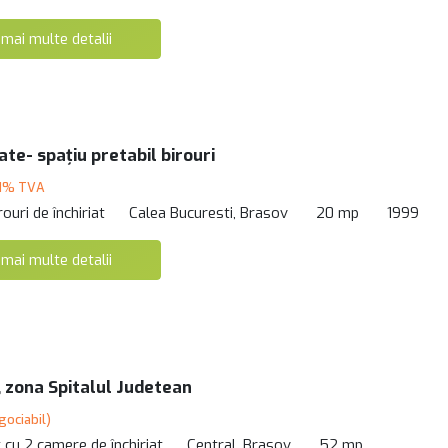
 mai multe detalii
ate- spațiu pretabil birouri
21% TVA
rouri de închiriat
Calea Bucuresti, Brasov
20 mp
1999
 mai multe detalii
 zona Spitalul Judetean
gociabil)
cu 2 camere de închiriat
Central, Brasov
52 mp