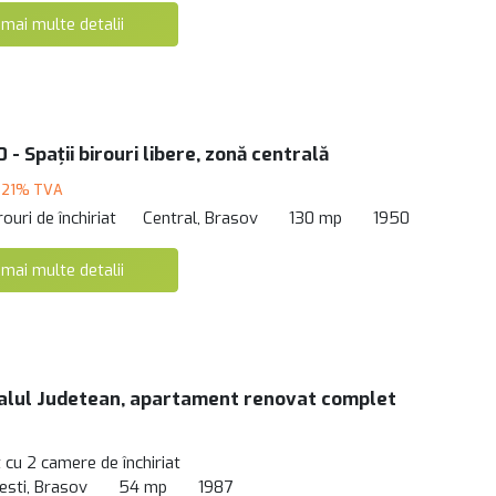
 mai multe detalii
 - Spații birouri libere, zonă centrală
 21% TVA
rouri de închiriat
Central, Brasov
130 mp
1950
 mai multe detalii
alul Judetean, apartament renovat complet
cu 2 camere de închiriat
esti, Brasov
54 mp
1987