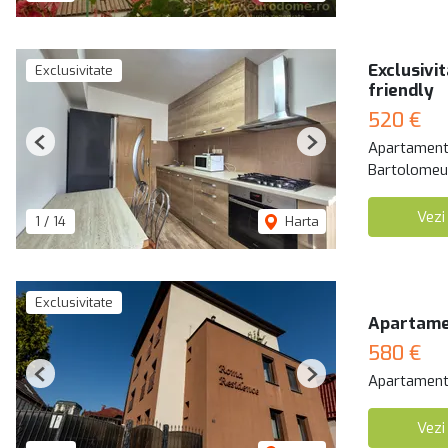
Exclusivi
Exclusivitate
friendly
520 €
Apartament 
Previous
Next
Bartolomeu
Vezi
1
/
14
Harta
Exclusivitate
Apartamen
580 €
Apartament 
Previous
Next
Vezi