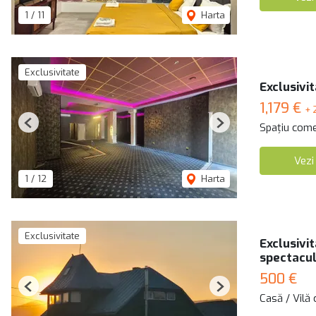
1
/
11
Harta
Exclusivitate
Exclusivi
1,179 €
+ 
Spațiu comer
Previous
Next
Vezi
1
/
12
Harta
Exclusivitate
Exclusivit
spectacu
500 €
Previous
Next
Casă / Vilă 