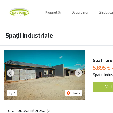
Proprietăți
Despre noi
Ghidul c
Spații industriale
Spatii pr
5,895 €
Spațiu indust
Previous
Next
Vezi
1
/
7
Harta
Te-ar putea interesa și: