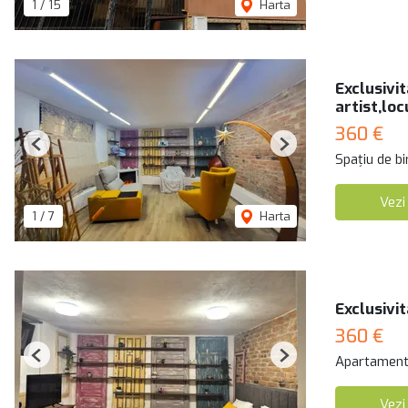
1
/
15
Harta
Exclusivit
artist,loc
360 €
Previous
Next
Spațiu de bi
Vezi
1
/
7
Harta
Exclusivit
360 €
Apartament 
Previous
Next
Vezi