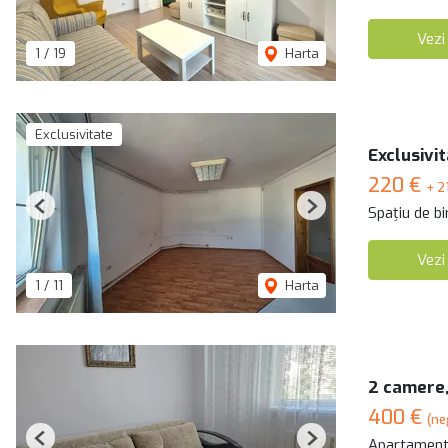
Vezi
1
/
19
Harta
Exclusivitate
Exclusivit
220 €
+ 
Spațiu de bi
Previous
Next
Vezi
1
/
11
Harta
2 camere,
400 €
(ne
Apartament 
Previous
Next