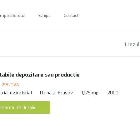
umpărătorului
Echipa
Contact
1 rezu
etabile depozitare sau productie
+ 21% TVA
rial de închiriat
Uzina 2, Brasov
1,179 mp
2000
 mai multe detalii