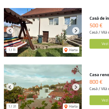
Casă de în
500 €
Casă / Vilă 
Previous
Next
Vezi
1
/
11
Harta
Casa reno
800 €
Casă / Vilă 
Previous
Next
Vezi
1
/
31
Harta