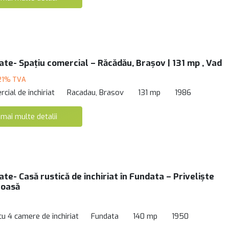
tate- Spațiu comercial – Răcădău, Brașov | 131 mp , Vad
21% TVA
cial de închiriat
Racadau, Brasov
131 mp
1986
 mai multe detalii
ate- Casă rustică de închiriat în Fundata – Priveliște
loasă
cu 4 camere de închiriat
Fundata
140 mp
1950