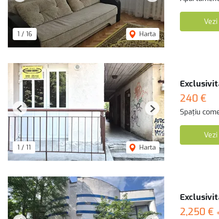
Vezi
1
/
16
Harta
Exclusivit
240 €
Spațiu comer
Previous
Next
Vezi
1
/
11
Harta
Exclusivi
2,250 €