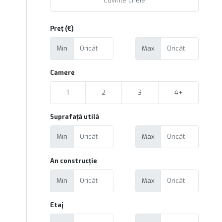
Preț (€)
Min
Max
Camere
1
2
3
4+
Suprafață utilă
Min
Max
An construcție
Min
Max
Etaj