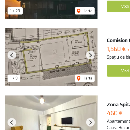
Vezi
1
/
28
Harta
Comision 0
1,560 €
+
Spațiu de bi
Previous
Next
Vezi
1
/
9
Harta
Zona Spit
460 €
Apartament 
Previous
Next
Calea Bucur