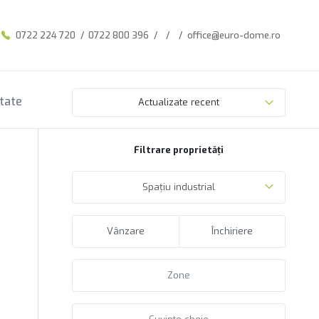
0722 224 720
/
0722 800 396
/
/
/
office@euro-dome.ro
ltate
Actualizate recent
Filtrare proprietăți
Spațiu industrial
Vânzare
Închiriere