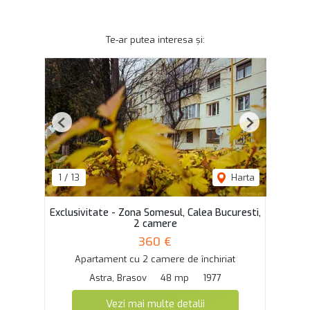
Te-ar putea interesa și:
Previous
Next
1
/
13
Harta
Exclusivitate - Zona Somesul, Calea Bucuresti,
2 camere
360 €
Apartament cu 2 camere de închiriat
Astra, Brasov
48 mp
1977
Vezi mai multe detalii