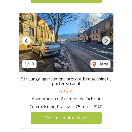
Previous
Next
1
/
13
Harta
Str Lunga apartament pretabil birou/cabinet ,
parter stradal
675 €
Apartament cu 2 camere de închiriat
Centrul Istoric, Brasov
75 mp
1940
Vezi mai multe detalii