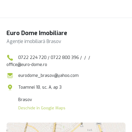
Euro Dome Imobiliare
Agenție imobiliară Brasov
0722 224 720
/
0722 800 396
/
/
/
office@euro-dome.ro
eurodome_brasov@yahoo.com
Toamnei 18, sc. A, ap 3
Brasov
Deschide în Google Maps