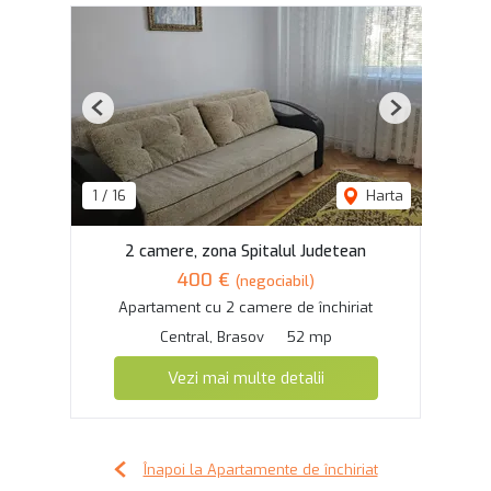
Previous
Next
1
/
16
Harta
2 camere, zona Spitalul Judetean
400 €
(negociabil)
Apartament cu 2 camere de închiriat
Central, Brasov
52 mp
Vezi mai multe detalii
Înapoi la Apartamente de închiriat