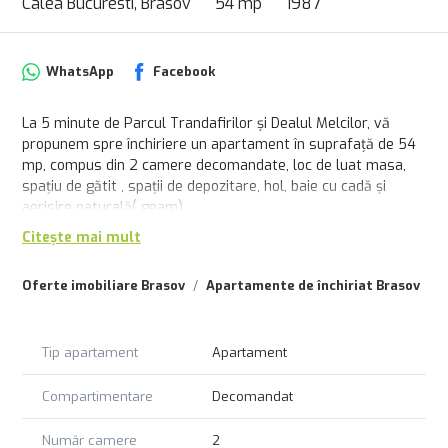
Calea Bucuresti, Brasov
54 mp
1987
WhatsApp
Facebook
La 5 minute de Parcul Trandafirilor și Dealul Melcilor, vă
propunem spre închiriere un apartament în suprafață de 54
mp, compus din 2 camere decomandate, loc de luat masa,
spațiu de gătit , spații de depozitare, hol, baie cu cadă și
aerisire naturală( geam).
Este situat la etajul 3, într-un bloc cu lift, casa scării curată,
Citește mai mult
vecini civilizați, orientare sudică spre o stradă puțin circulată
Este mobilat si utilat complet conform pozelor, , într-o zonă
Oferte imobiliare Brasov
Apartamente de închiriat Brasov
A
liniștită, deține - 2 locuri de parcare
Dotari:
Centrală termică proprie, mașină de spălat haine , frigider,
Tip apartament
Apartament
cutor electric, plita inducție, cuptor cu microunde
și 3 televizoare
Toate lucrurile sunt într-o stare foarte bună, canapelele sunt
Compartimentare
Decomandat
extensibile și electrocasnicele noi.
Număr camere
2