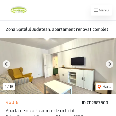
Meniu
Zona Spitalul Judetean, apartament renovat complet
Previous
Nex
1
/
19
Harta
460 €
ID CP2887500
Apartament cu 2 camere de închiriat