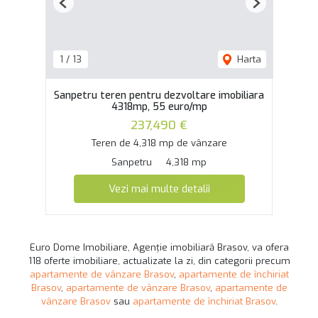
Previous
Next
1
/
13
Harta
Sanpetru teren pentru dezvoltare imobiliara
4318mp, 55 euro/mp
237,490 €
Teren de 4,318 mp de vânzare
Sanpetru
4,318 mp
Vezi mai multe detalii
Euro Dome Imobiliare, Agenție imobiliară Brasov, va ofera
118 oferte imobiliare, actualizate la zi, din categorii precum
apartamente de vânzare Brasov
,
apartamente de închiriat
Brasov
,
apartamente de vânzare Brasov
,
apartamente de
vânzare Brasov
sau
apartamente de închiriat Brasov
.