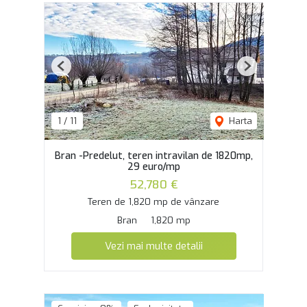
Previous
Next
1
/
11
Harta
Bran -Predelut, teren intravilan de 1820mp,
29 euro/mp
52,780 €
Teren de 1,820 mp de vânzare
Bran
1,820 mp
Vezi mai multe detalii