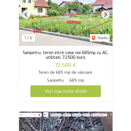
Previous
Next
1
/
6
Harta
Sanpetru, teren intre case noi 685mp cu AC,
utilitati, 72500 euro
72,500 €
Teren de 685 mp de vânzare
Sanpetru
685 mp
Vezi mai multe detalii