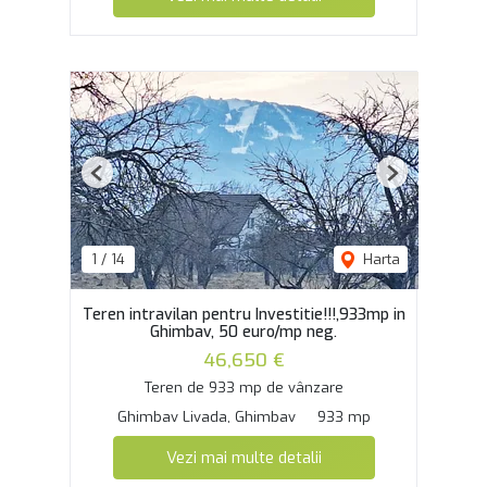
Previous
Next
1
/
14
Harta
Teren intravilan pentru Investitie!!!,933mp in
Ghimbav, 50 euro/mp neg.
46,650 €
Teren de 933 mp de vânzare
Ghimbav Livada, Ghimbav
933 mp
Vezi mai multe detalii