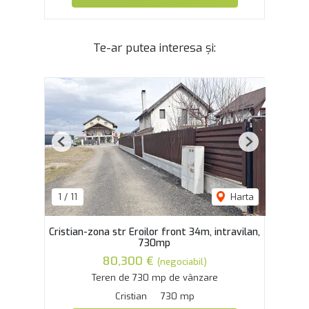
Te-ar putea interesa și:
Previous
Next
1
/
11
Harta
Cristian-zona str Eroilor front 34m, intravilan,
730mp
80,300 €
(negociabil)
Teren de 730 mp de vânzare
Cristian
730 mp