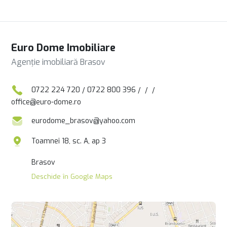
Euro Dome Imobiliare
Agenție imobiliară Brasov
0722 224 720
/
0722 800 396
/
/
/
office@euro-dome.ro
eurodome_brasov@yahoo.com
Toamnei 18, sc. A, ap 3
Brasov
Deschide în Google Maps