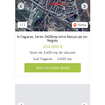
Previous
Next
1
/
1
Harta
In Fagaras, teren 3400mp intre blocuri pe str.
Negoiu
204,000 €
Teren de 3,400 mp de vânzare
Sud, Fagaras
3,400 mp
Vezi mai multe detalii