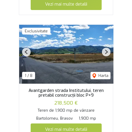
Vezi mai multe detalii
Exclusivitate
Previous
Next
1
/
8
Harta
Avantgarden strada Institutului, teren
pretabil construcții bloc P+9
218,500 €
Teren de 1,900 mp de vânzare
Bartolomeu, Brasov
1,900 mp
Vezi mai multe detalii