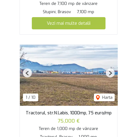
Teren de 7,100 mp de vânzare
Stupini, Brasov
7,100 mp
Vezi mai multe detalii
Previous
Next
1
/
10
Harta
Tractorul, str.N.Labis, 1000mp, 75 euro/mp
75,000 €
Teren de 1,000 mp de vânzare
Tractorul, Brasov
1,000 mp