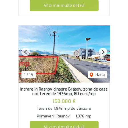
Vezi mai multe detalii
Previous
Next
1
/
15
Harta
Intrare in Rasnov dinspre Brasov, zona de case
noi, teren de 1976mp, 80 euro/mp
158,080 €
Teren de 1,976 mp de vânzare
Primaverii, Rasnov
1,976 mp
Vezi mai multe detalii