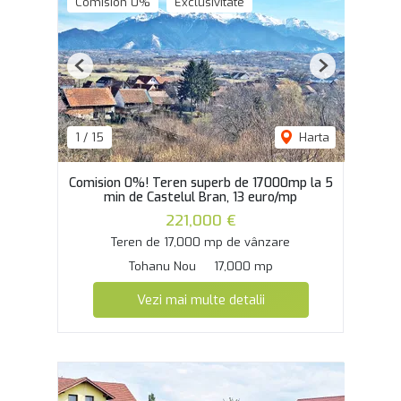
Comision 0%
Exclusivitate
Previous
Next
1
/
15
Harta
Comision 0%! Teren superb de 17000mp la 5
min de Castelul Bran, 13 euro/mp
221,000 €
Teren de 17,000 mp de vânzare
Tohanu Nou
17,000 mp
Vezi mai multe detalii