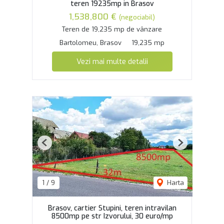
teren 19235mp in Brasov
1,538,800 €
(negociabil)
Teren de 19,235 mp de vânzare
Bartolomeu, Brasov
19,235 mp
Vezi mai multe detalii
Previous
Next
1
/
9
Harta
Brasov, cartier Stupini, teren intravilan
8500mp pe str Izvorului, 30 euro/mp