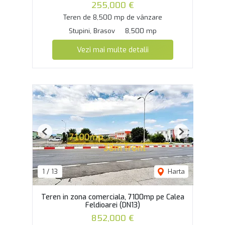
255,000 €
Teren de 8,500 mp de vânzare
Stupini, Brasov
8,500 mp
Vezi mai multe detalii
Previous
Next
1
/
13
Harta
Teren in zona comerciala, 7100mp pe Calea
Feldioarei (DN13)
852,000 €