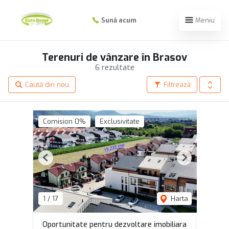
Sună acum
Meniu
Terenuri de vânzare în Brasov
6 rezultate
Caută din nou
Filtrează
Comision 0%
Exclusivitate
Previous
Next
1
/
17
Harta
Oportunitate pentru dezvoltare imobiliara