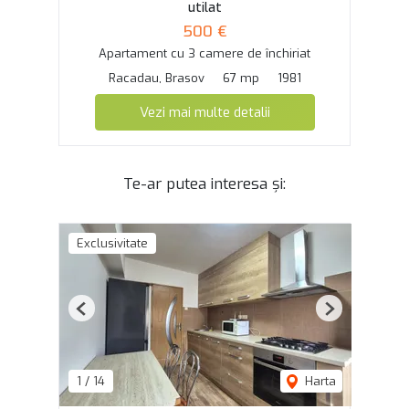
utilat
500 €
Apartament cu 3 camere de închiriat
Racadau, Brasov
67 mp
1981
Vezi mai multe detalii
Te-ar putea interesa și:
Exclusivitate
Previous
Next
1
/
14
Harta