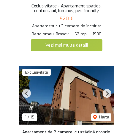
Exclusivitate - Apartament spatios,
confortabil, luminos, pet friendly
520 €
Apartament cu 3 camere de închiriat
Bartolomeu, Brasov
62 mp
1980
Vezi mai multe detalii
Exclusivitate
Previous
Next
1
/
15
Harta
Apartament de 2 camere, cu grădină proprie.