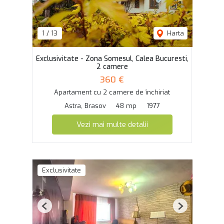
1
/
13
Harta
Exclusivitate - Zona Somesul, Calea Bucuresti,
2 camere
360 €
Apartament cu 2 camere de închiriat
Astra, Brasov
48 mp
1977
Vezi mai multe detalii
Exclusivitate
Previous
Next