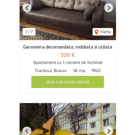
Previous
Next
1
/
7
Harta
Garsoniera decomandata, mobilata si utilata
320 €
Apartament cu 1 camere de închiriat
Tractorul, Brasov
36 mp
1960
Vezi mai multe detalii
Previous
Next