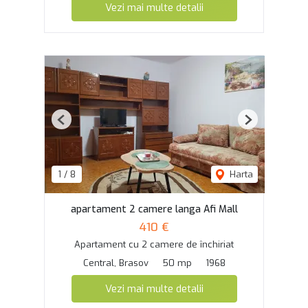
Vezi mai multe detalii
Previous
Next
1
/
8
Harta
apartament 2 camere langa Afi Mall
410 €
Apartament cu 2 camere de închiriat
Central, Brasov
50 mp
1968
Vezi mai multe detalii