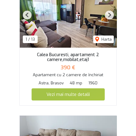
Previous
Next
1
/
13
Harta
Calea Bucuresti, apartament 2
camere,mobilat,etaj1
390 €
Apartament cu 2 camere de închiriat
Astra, Brasov
48 mp
1960
Vezi mai multe detalii