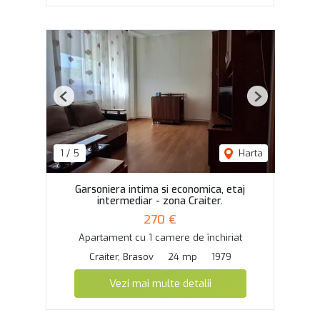
Previous
Next
1
/
5
Harta
Garsoniera intima si economica, etaj
intermediar - zona Craiter.
270 €
Apartament cu 1 camere de închiriat
Craiter, Brasov
24 mp
1979
Vezi mai multe detalii