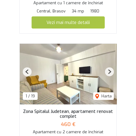
Apartament cu 1 camere de închiriat
Central, Brasov
34 mp
1980
Vezi mai multe detalii
Previous
Next
1
/
19
Harta
Zona Spitalul Judetean, apartament renovat
complet
460 €
Apartament cu 2 camere de închiriat