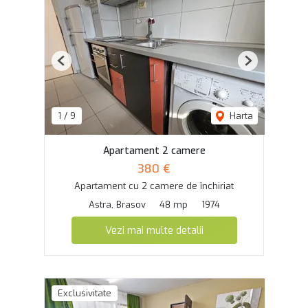
Previous
Next
1
/
9
Harta
Apartament 2 camere
380 €
Apartament cu 2 camere de închiriat
Astra, Brasov
48 mp
1974
Vezi mai multe detalii
Exclusivitate