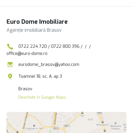
Euro Dome Imobiliare
Agenție imobiliară Brasov
0722 224 720
/
0722 800 396
/
/
/
office@euro-dome.ro
eurodome_brasov@yahoo.com
Toamnei 18, sc. A, ap 3
Brasov
Deschide în Google Maps