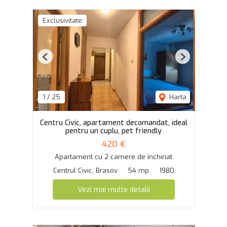
Exclusivitate
Previous
Next
1
/
25
Harta
Centru Civic, apartament decomandat, ideal
pentru un cuplu, pet friendly
420 €
Apartament cu 2 camere de închiriat
Centrul Civic, Brasov
54 mp
1980
Vezi mai multe detalii