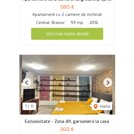
580 €
Apartament cu 2 camere de închiriat
Central, Brasov
59 mp
2016
Vezi mai multe detalii
Previous
Next
1
/
11
Harta
Exclusivitate - Zona Afi, garsonieră la casă
360 €