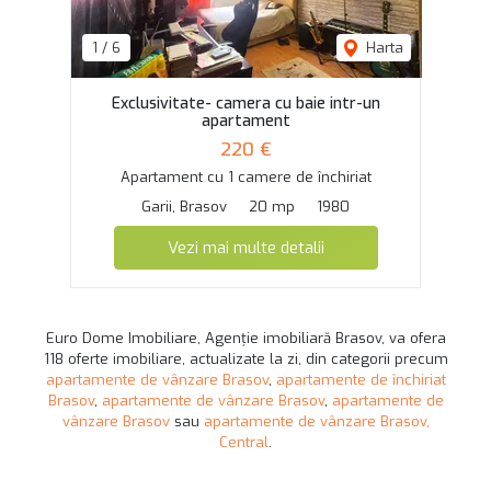
1
/
6
Harta
Exclusivitate- camera cu baie intr-un
apartament
220 €
Apartament cu 1 camere de închiriat
Garii, Brasov
20 mp
1980
Vezi mai multe detalii
Euro Dome Imobiliare, Agenție imobiliară Brasov, va ofera
118 oferte imobiliare, actualizate la zi, din categorii precum
apartamente de vânzare Brasov
,
apartamente de închiriat
Brasov
,
apartamente de vânzare Brasov
,
apartamente de
vânzare Brasov
sau
apartamente de vânzare Brasov,
Central
.