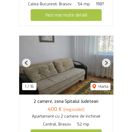
Calea Bucuresti, Brasov
54 mp
1987
Vezi mai multe detalii
Previous
Next
1
/
16
Harta
2 camere, zona Spitalul Judetean
400 €
(negociabil)
Apartament cu 2 camere de închiriat
Central, Brasov
52 mp