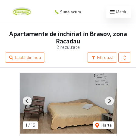
Sună acum
Meniu
Apartamente de închiriat în Brasov, zona
Racadau
2 rezultate
Caută din nou
Filtrează
Previous
Next
1
/
15
Harta