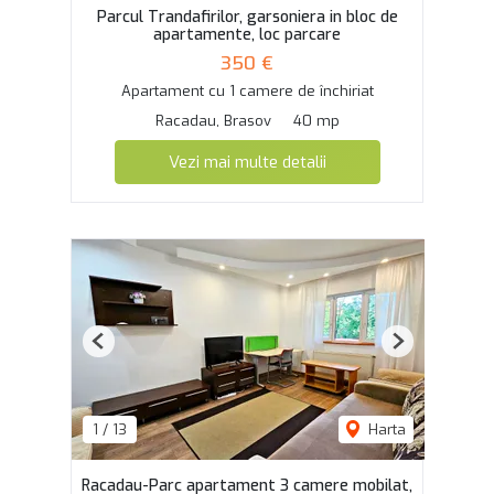
Parcul Trandafirilor, garsoniera in bloc de
apartamente, loc parcare
350 €
Apartament cu 1 camere de închiriat
Racadau, Brasov
40 mp
Vezi mai multe detalii
Previous
Next
1
/
13
Harta
Racadau-Parc apartament 3 camere mobilat,