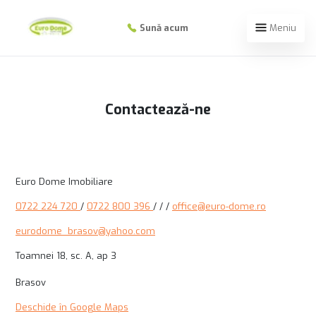
Sună acum
Meniu
Contactează-ne
Euro Dome Imobiliare
0722 224 720
/
0722 800 396
/
/
/
office@euro-dome.ro
eurodome_brasov@yahoo.com
Toamnei 18, sc. A, ap 3
Brasov
Deschide în Google Maps