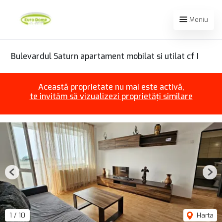
Meniu
Bulevardul Saturn apartament mobilat si utilat cf I
Această proprietate nu mai este activă,
te invităm să vizualizezi proprietăți similare
Previous
Nex
1
/
10
Harta