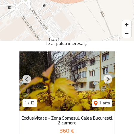
Te-ar putea interesa și:
Previous
Next
1
/
13
Harta
Exclusivitate - Zona Somesul, Calea Bucuresti,
2 camere
360 €