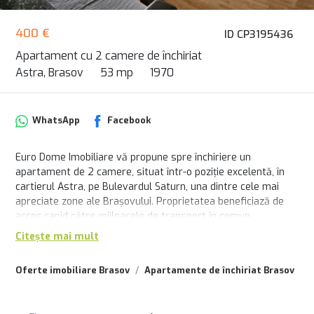
400 €
ID CP3195436
Apartament cu 2 camere de închiriat
Astra, Brasov
53 mp
1970
WhatsApp
Facebook
Euro Dome Imobiliare vă propune spre închiriere un
apartament de 2 camere, situat într-o poziție excelentă, în
cartierul Astra, pe Bulevardul Saturn, una dintre cele mai
apreciate zone ale Brașovului. Proprietatea beneficiază de
acces rapid către mijloacele de transport în comun,
Carrefour, Kaufland, Piața Astra, precum și către școli,
Citește mai mult
grădinițe și parc. Apartamentul este proaspăt igienizat,
complet mobilat și utilat, fiind pregătit pentru mutare
Oferte imobiliare Brasov
Apartamente de închiriat Brasov
A
imediată. Este potrivit atât pentru un cuplu, cât și pentru o
familie, iar balconul generos oferă o priveliște frumoasă
către Tâmpa. Preț chirie: 400 Euro/lună. Liber.