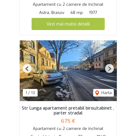
Apartament cu 2 camere de închiriat
Astra, Brasov
48 mp
1977
Vezi mai multe detalii
Previous
Next
1
/
13
Harta
Str Lunga apartament pretabil birou/cabinet ,
parter stradal
675 €
Apartament cu 2 camere de închiriat