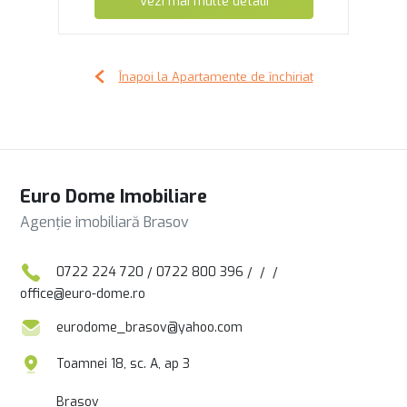
Vezi mai multe detalii
Înapoi la Apartamente de închiriat
Euro Dome Imobiliare
Agenție imobiliară Brasov
0722 224 720
/
0722 800 396
/
/
/
office@euro-dome.ro
eurodome_brasov@yahoo.com
Toamnei 18, sc. A, ap 3
Brasov