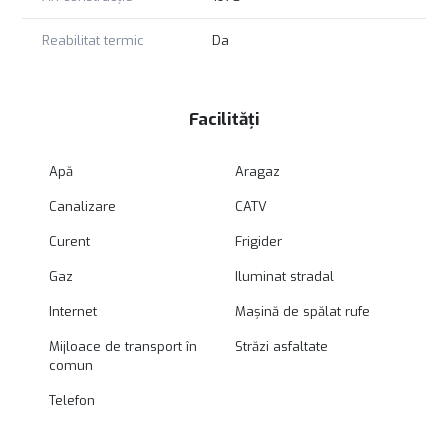
Reabilitat termic
Da
Facilități
Apă
Aragaz
Canalizare
CATV
Curent
Frigider
Gaz
Iluminat stradal
Internet
Mașină de spălat rufe
Mijloace de transport în
Străzi asfaltate
comun
Telefon