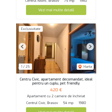
Centrul Istoric, Brasov
75 mp
1940
Vezi mai multe detalii
Exclusivitate
Previous
Next
1
/
25
Harta
Centru Civic, apartament decomandat, ideal
pentru un cuplu, pet friendly
420 €
Apartament cu 2 camere de închiriat
Centrul Civic, Brasov
54 mp
1980