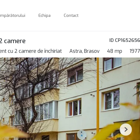
umpărătorului
Echipa
Contact
 2 camere
ID CP1652656
nt cu 2 camere de închiriat
Astra, Brasov
48 mp
1977
Next