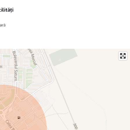
ilități
oară