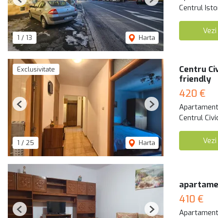
Previous
Next
Centrul Isto
Vezi
1
/
13
Harta
Centru Ci
Exclusivitate
friendly
420 €
Apartament 
Previous
Next
Centrul Civi
Vezi
1
/
25
Harta
apartamen
410 €
Apartament 
Previous
Next