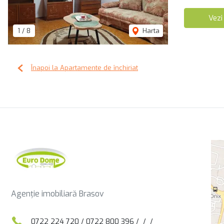
Vezi
1
/
8
Harta
Înapoi la Apartamente de închiriat
Agenție imobiliară Brasov
0722 224 720
/
0722 800 396
/
/
/