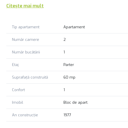
Citește mai mult
Tip apartament
Apartament
Număr camere
2
Număr bucătării
1
Etaj
Parter
Suprafață construită
60 mp
Confort
1
Imobil
Bloc de apart.
An construcție
1977