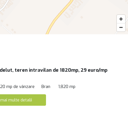
delut, teren intravilan de 1820mp, 29 euro/mp
820 mp de vânzare
Bran
1,820 mp
 mai multe detalii