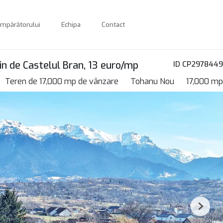
umpărătorului
Echipa
Contact
n de Castelul Bran, 13 euro/mp
ID CP2978449
Teren de 17,000 mp de vânzare
Tohanu Nou
17,000 mp
Next