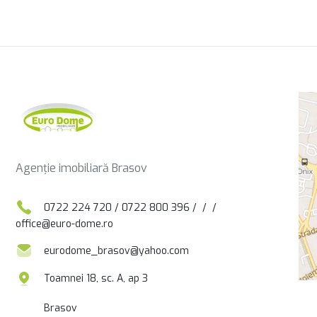
Agenție imobiliară Brasov
0722 224 720
/
0722 800 396
/
/
/
office@euro-dome.ro
eurodome_brasov@yahoo.com
Toamnei 18, sc. A, ap 3
Brasov