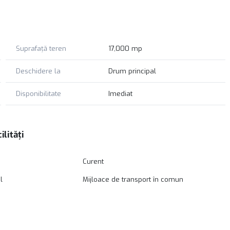
popularitatii zonei si a proximitatii fata de puncte de interes
ana Brasov(30min), Bran(5min), terenul se preteaza foarte
i. Acesta se vinde fara comision din partea cumparatorului iar
Suprafață teren
17,000 mp
Deschidere la
Drum principal
Disponibilitate
Imediat
ilități
Curent
l
Mijloace de transport în comun