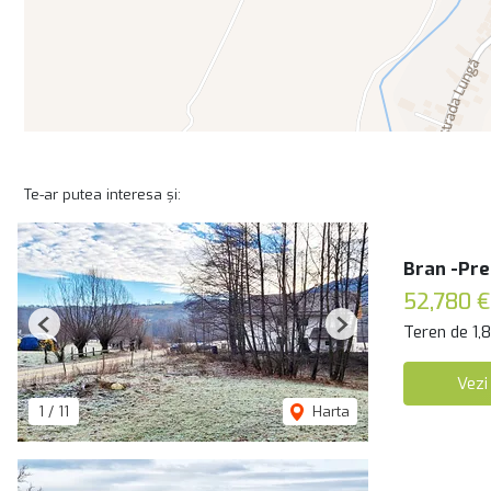
Te-ar putea interesa și:
Bran -Pre
52,780 €
Teren de 1,
Previous
Next
Vezi
1
/
11
Harta