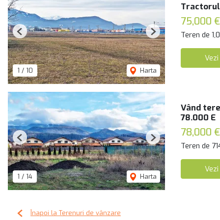
Tractorul
75,000 €
Teren de 1,
Previous
Next
Vezi
1
/
10
Harta
Vând tere
78.000 E
78,000 €
Previous
Next
Teren de 71
Vezi
1
/
14
Harta
Înapoi la Terenuri de vânzare