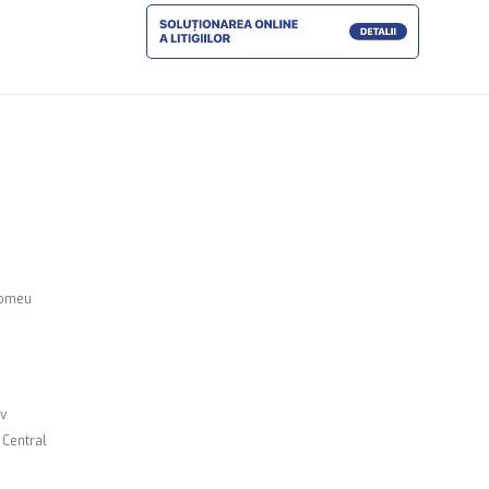
lomeu
ov
, Central