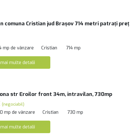
n comuna Cristian jud Brașov 714 metri patrați preț
4 mp de vânzare
Cristian
714 mp
 mai multe detalii
zona str Eroilor front 34m, intravilan, 730mp
€
(negociabil)
30 mp de vânzare
Cristian
730 mp
 mai multe detalii