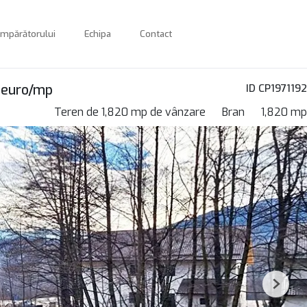
umpărătorului
Echipa
Contact
9 euro/mp
ID CP1971192
Teren de 1,820 mp de vânzare
Bran
1,820 mp
Next