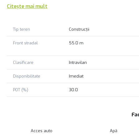
Citește mai mult
Tip teren
Construcții
Front stradal
55.0 m
Clasificare
Intravilan
Disponibilitate
Imediat
POT (%)
30.0
Fac
Acces auto
Apă