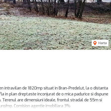
Harta
 intravilan de 1820mp situat in Bran-Predelut, la o distanta
a in plan drept,este inconjurat de o mica padurice si dispune
m. Terenul are dimensiuni ideale, frontul stradal de 55m si
uro/mp. Comision agentie imobiliara 3%