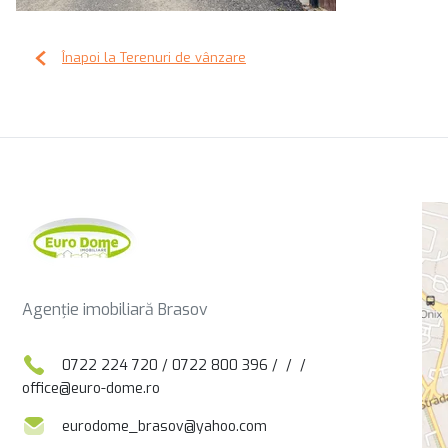
Înapoi la Terenuri de vânzare
Agenție imobiliară Brasov
0722 224 720
/
0722 800 396
/
/
/
office@euro-dome.ro
eurodome_brasov@yahoo.com