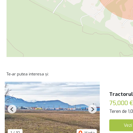
Te-ar putea interesa și:
Tractorul
75,000 €
Teren de 1,
Previous
Next
Vezi
1
/
10
Harta