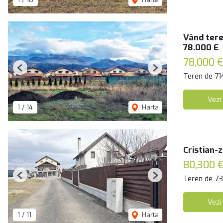
Vând tere
78.000 E
78,000 €
Previous
Next
Teren de 71
Vezi
1
/
14
Harta
Cristian-
80,300 
Teren de 7
Previous
Next
Vezi
1
/
11
Harta