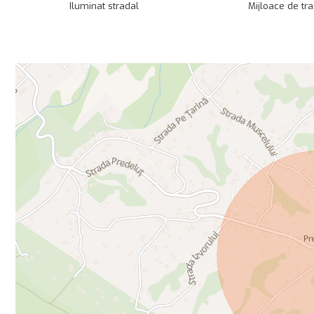
Iluminat stradal
Mijloace de tr