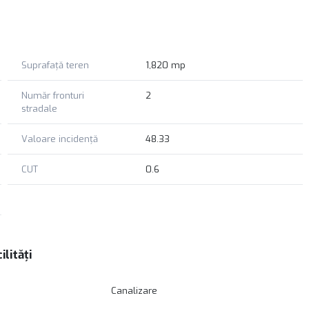
Suprafață teren
1,820 mp
Număr fronturi
2
stradale
Valoare incidență
48.33
CUT
0.6
ilități
Canalizare