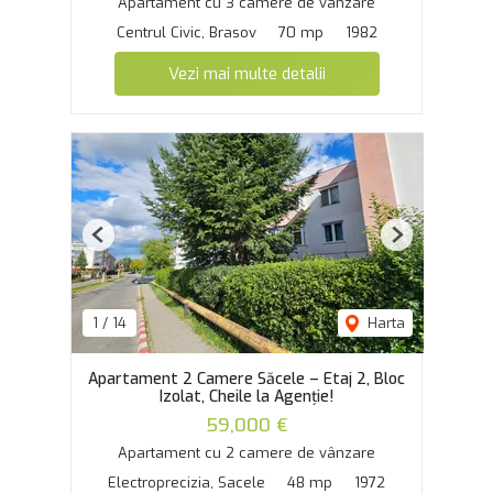
Apartament cu 3 camere de vânzare
Centrul Civic, Brasov
70 mp
1982
Vezi mai multe detalii
Previous
Next
1
/
14
Harta
Apartament 2 Camere Săcele – Etaj 2, Bloc
Izolat, Cheile la Agenție!
59,000 €
Apartament cu 2 camere de vânzare
Electroprecizia, Sacele
48 mp
1972