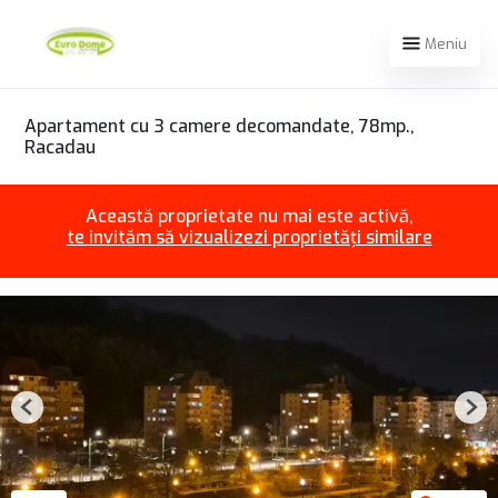
Meniu
Apartament cu 3 camere decomandate, 78mp.,
Racadau
Această proprietate nu mai este activă,
te invităm să vizualizezi proprietăți similare
Previous
Nex