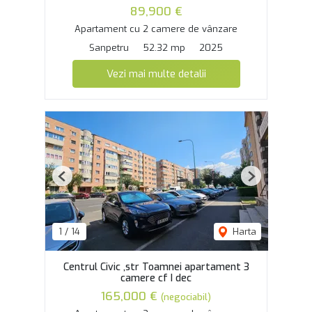
89,900 €
Apartament cu 2 camere de vânzare
Sanpetru
52.32 mp
2025
Vezi mai multe detalii
Previous
Next
1
/
14
Harta
Centrul Civic ,str Toamnei apartament 3
camere cf I dec
165,000 €
(negociabil)