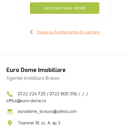
Vezi mai multe detalii
Înapoi la Apartamente de vânzare
Euro Dome Imobiliare
Agenție imobiliară Brasov
0722 224 720
/
0722 800 396
/
/
/
office@euro-dome.ro
eurodome_brasov@yahoo.com
Toamnei 18, sc. A, ap 3