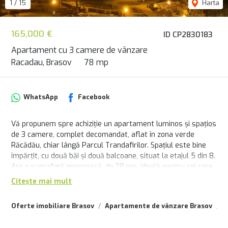
1
/
15
Harta
165,000 €
ID CP2830183
Apartament cu 3 camere de vânzare
Racadau, Brasov
78 mp
WhatsApp
Facebook
Vă propunem spre achiziție un apartament luminos și spațios
de 3 camere, complet decomandat, aflat în zona verde
Răcădău, chiar lângă Parcul Trandafirilor. Spațiul este bine
împărțit, cu două băi și două balcoane, situat la etajul 5 din 8.
Are o suprafață generoasă, de 78 mp, ideală pentru cei care
caută confort și liniște.
Citește mai mult
Oferte imobiliare Brasov
Apartamente de vânzare Brasov
A