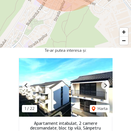
Te-ar putea interesa și:
Previous
Next
1
/
22
Harta
Apartament intabulat, 2 camere
decomandate, bloc tip vilă, Sânpetru