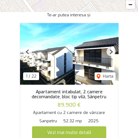
Te-ar putea interesa și:
Previous
Next
1
/
22
Harta
Apartament intabulat, 2 camere
decomandate, bloc tip vilă, Sânpetru
89,900 €
Apartament cu 2 camere de vânzare
Sanpetru
52.32 mp
2025
Vezi mai multe detalii