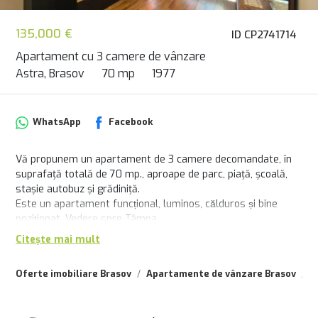
135,000 €
ID CP2741714
Apartament cu 3 camere de vânzare
Astra, Brasov
70 mp
1977
WhatsApp
Facebook
Vă propunem un apartament de 3 camere decomandate, în
suprafață totală de 70 mp., aproape de parc, piață, școală,
stașie autobuz și grădiniță.
Este un apartament funcțional, luminos, călduros și bine
poziționat. Vedere spre Tâmpa.
Citește mai mult
Oferte imobiliare Brasov
Apartamente de vânzare Brasov
A