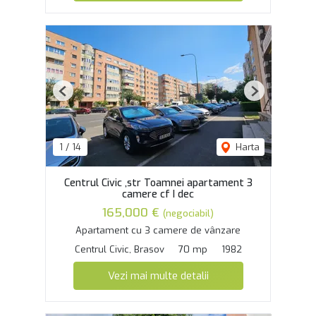
Previous
Next
1
/
14
Harta
Centrul Civic ,str Toamnei apartament 3
camere cf I dec
165,000 €
(negociabil)
Apartament cu 3 camere de vânzare
Centrul Civic, Brasov
70 mp
1982
Vezi mai multe detalii