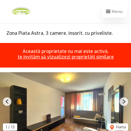
Meniu
Zona Piata Astra, 3 camere, insorit, cu priveliste.
Această proprietate nu mai este activă,
te invităm să vizualizezi proprietăți similare
Previous
Nex
1
/
13
Harta