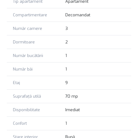
Tip apartament
Apartament
Compartimentare
Decomandat
Număr camere
3
Dormitoare
2
Număr bucătării
1
Număr băi
1
Etaj
9
Suprafață utilă
70 mp
Disponibilitate
Imediat
Confort
1
Stare interior
Bună