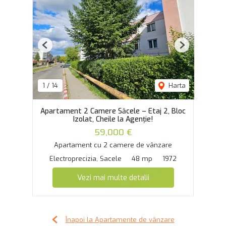
Previous
Next
1
/
14
Harta
Apartament 2 Camere Săcele – Etaj 2, Bloc
Izolat, Cheile la Agenție!
59,000 €
Apartament cu 2 camere de vânzare
Electroprecizia, Sacele
48 mp
1972
Vezi mai multe detalii
Înapoi la Apartamente de vânzare