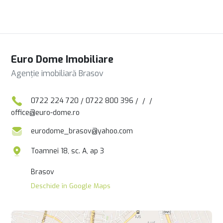
Euro Dome Imobiliare
Agenție imobiliară Brasov
0722 224 720
/
0722 800 396
/
/
/
office@euro-dome.ro
eurodome_brasov@yahoo.com
Toamnei 18, sc. A, ap 3
Brasov
Deschide în Google Maps