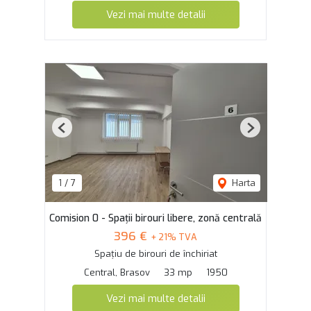
Vezi mai multe detalii
Previous
Next
1
/
7
Harta
Comision 0 - Spații birouri libere, zonă centrală
396 €
+ 21% TVA
Spațiu de birouri de închiriat
Central, Brasov
33 mp
1950
Vezi mai multe detalii