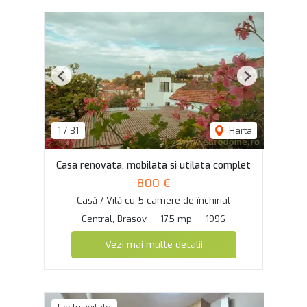
Previous
Next
1
/
31
Harta
Casa renovata, mobilata si utilata complet
800 €
Casă / Vilă cu 5 camere de închiriat
Central, Brasov
175 mp
1996
Vezi mai multe detalii