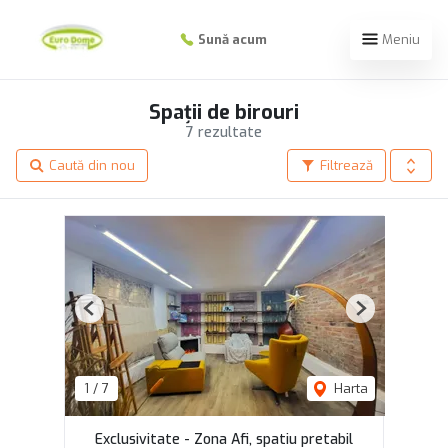
Sună acum
Meniu
Spații de birouri
7 rezultate
Caută din nou
Filtrează
Previous
Next
1
/
7
Harta
Exclusivitate - Zona Afi, spatiu pretabil