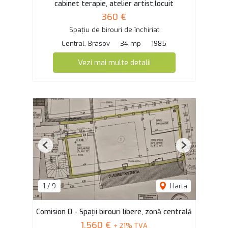
cabinet terapie, atelier artist,locuit
360 €
Spațiu de birouri de închiriat
Central, Brasov
34 mp
1985
Vezi mai multe detalii
Previous
Next
1
/
9
Harta
Comision 0 - Spații birouri libere, zonă centrală
1,560 €
+ 21% TVA