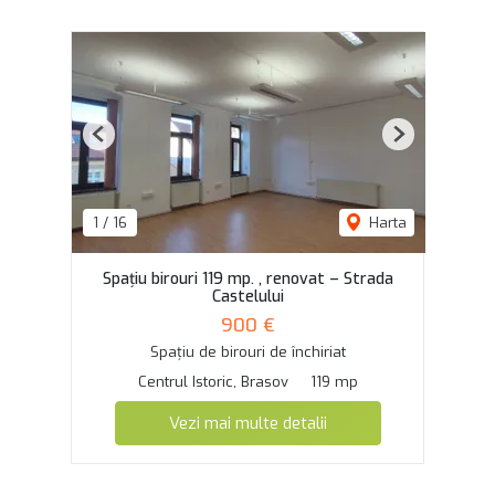
Previous
Next
1
/
16
Harta
Spațiu birouri 119 mp. , renovat – Strada
Castelului
900 €
Spațiu de birouri de închiriat
Centrul Istoric, Brasov
119 mp
Vezi mai multe detalii