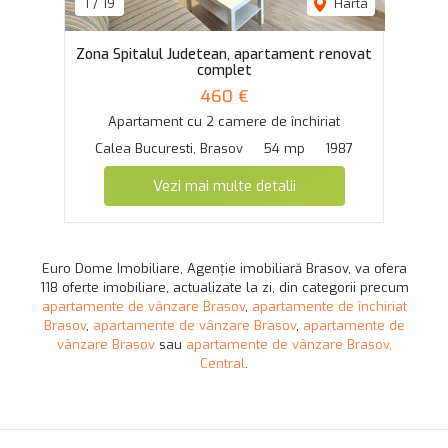
1
/
19
Harta
Zona Spitalul Judetean, apartament renovat
complet
460 €
Apartament cu 2 camere de închiriat
Calea Bucuresti, Brasov
54 mp
1987
Vezi mai multe detalii
Euro Dome Imobiliare, Agenție imobiliară Brasov, va ofera
118 oferte imobiliare, actualizate la zi, din categorii precum
apartamente de vânzare Brasov
,
apartamente de închiriat
Brasov
,
apartamente de vânzare Brasov
,
apartamente de
vânzare Brasov
sau
apartamente de vânzare Brasov,
Central
.