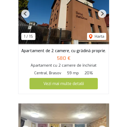
Previous
Next
1
/
15
Harta
Apartament de 2 camere, cu grădină proprie.
580 €
Apartament cu 2 camere de închiriat
Central, Brasov
59 mp
2016
Vezi mai multe detalii