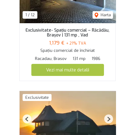
1
/
12
Harta
Exclusivitate- Spațiu comercial – Răcădău,
Brașov | 131 mp , Vad
1,179 €
+ 21% TVA
Spațiu comercial de închiriat
Racadau, Brasov
131 mp
1986
Vezi mai multe detalii
Exclusivitate
Previous
Next