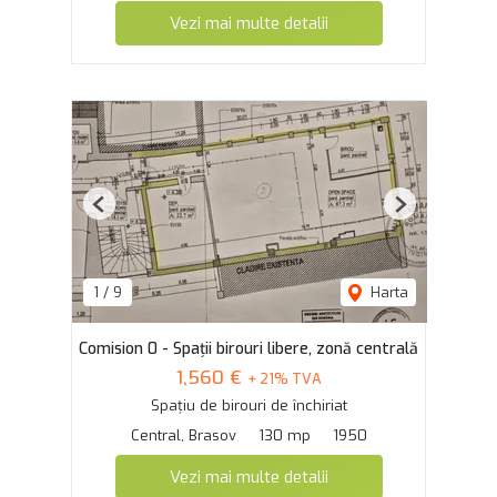
Vezi mai multe detalii
Previous
Next
1
/
9
Harta
Comision 0 - Spații birouri libere, zonă centrală
1,560 €
+ 21% TVA
Spațiu de birouri de închiriat
Central, Brasov
130 mp
1950
Vezi mai multe detalii