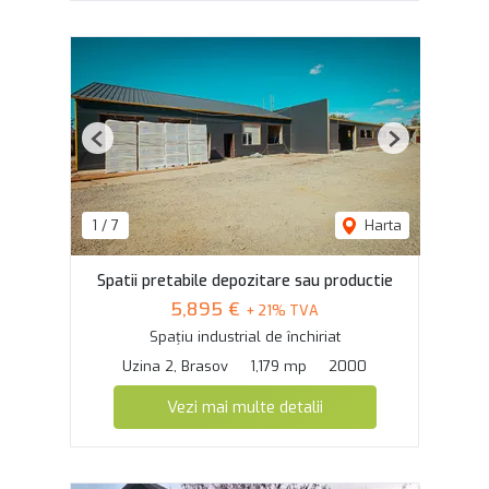
Previous
Next
1
/
7
Harta
Spatii pretabile depozitare sau productie
5,895 €
+ 21% TVA
Spațiu industrial de închiriat
Uzina 2, Brasov
1,179 mp
2000
Vezi mai multe detalii