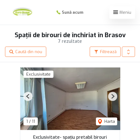
Sună acum
Meniu
Spații de birouri de închiriat în Brasov
7 rezultate
Caută din nou
Filtrează
Exclusivitate
Previous
Next
1
/
11
Harta
Exclusivitate- spațiu pretabil birouri