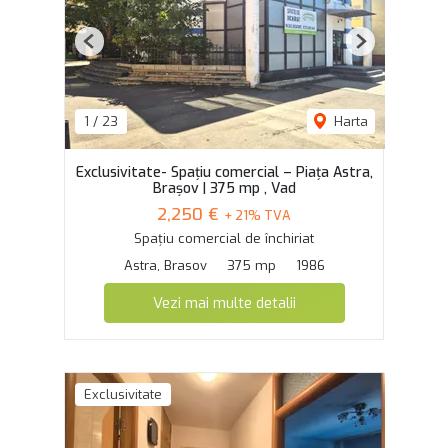
Previous
Next
1
/
23
Harta
Exclusivitate- Spațiu comercial – Piața Astra,
Brașov | 375 mp , Vad
2,250 €
+ 21% TVA
Spațiu comercial de închiriat
Astra, Brasov
375 mp
1986
Vezi mai multe detalii
Exclusivitate