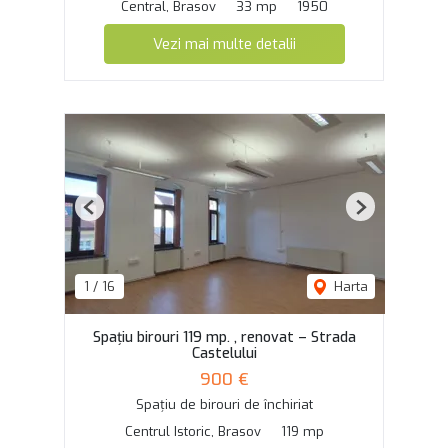
Central, Brasov
33 mp
1950
Vezi mai multe detalii
Previous
Next
1
/
16
Harta
Spațiu birouri 119 mp. , renovat – Strada
Castelului
900 €
Spațiu de birouri de închiriat
Centrul Istoric, Brasov
119 mp