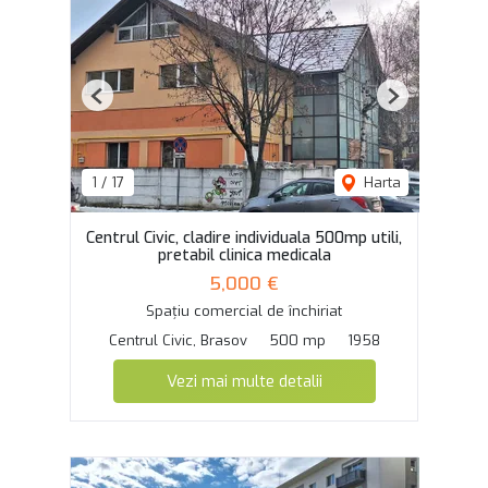
Previous
Next
1
/
17
Harta
Centrul Civic, cladire individuala 500mp utili,
pretabil clinica medicala
5,000 €
Spațiu comercial de închiriat
Centrul Civic, Brasov
500 mp
1958
Vezi mai multe detalii