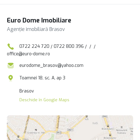
Euro Dome Imobiliare
Agenție imobiliară Brasov
0722 224 720
/
0722 800 396
/
/
/
office@euro-dome.ro
eurodome_brasov@yahoo.com
Toamnei 18, sc. A, ap 3
Brasov
Deschide în Google Maps