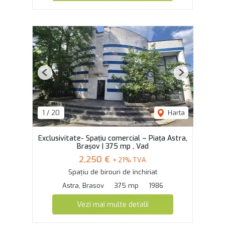
Previous
Next
1
/
20
Harta
Exclusivitate- Spațiu comercial – Piața Astra,
Brașov | 375 mp , Vad
2,250 €
+ 21% TVA
Spațiu de birouri de închiriat
Astra, Brasov
375 mp
1986
Vezi mai multe detalii