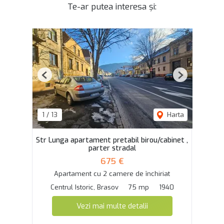
Te-ar putea interesa și:
Previous
Next
1
/
13
Harta
Str Lunga apartament pretabil birou/cabinet ,
parter stradal
675 €
Apartament cu 2 camere de închiriat
Centrul Istoric, Brasov
75 mp
1940
Vezi mai multe detalii