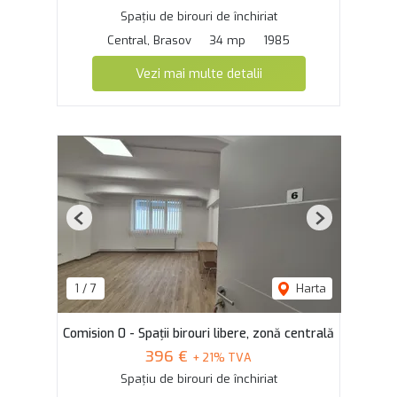
Spațiu de birouri de închiriat
Central, Brasov
34 mp
1985
Vezi mai multe detalii
Previous
Next
1
/
7
Harta
Comision 0 - Spații birouri libere, zonă centrală
396 €
+ 21% TVA
Spațiu de birouri de închiriat