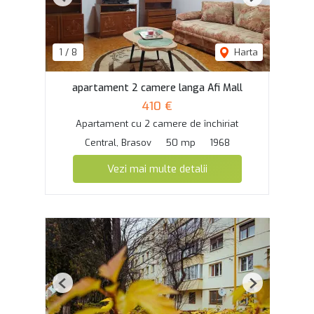
Previous
Next
1
/
8
Harta
apartament 2 camere langa Afi Mall
410 €
Apartament cu 2 camere de închiriat
Central, Brasov
50 mp
1968
Vezi mai multe detalii
Previous
Next