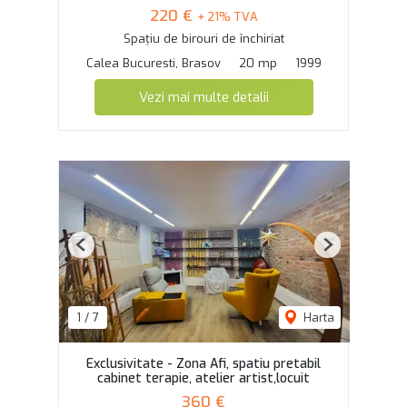
220 €
+ 21% TVA
Spațiu de birouri de închiriat
Calea Bucuresti, Brasov
20 mp
1999
Vezi mai multe detalii
Previous
Next
1
/
7
Harta
Exclusivitate - Zona Afi, spatiu pretabil
cabinet terapie, atelier artist,locuit
360 €