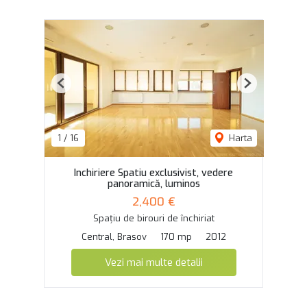
Previous
Next
1
/
16
Harta
Inchiriere Spatiu exclusivist, vedere
panoramică, luminos
2,400 €
Spațiu de birouri de închiriat
Central, Brasov
170 mp
2012
Vezi mai multe detalii