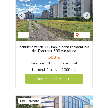
Previous
Next
1
/
3
Harta
Inchiriere teren 1000mp in zona rezidentiala
din Tractoru, 500 euro/luna
500 €
Teren de 1,000 mp de închiriat
Tractorul, Brasov
1,000 mp
Vezi mai multe detalii
Exclusivitate