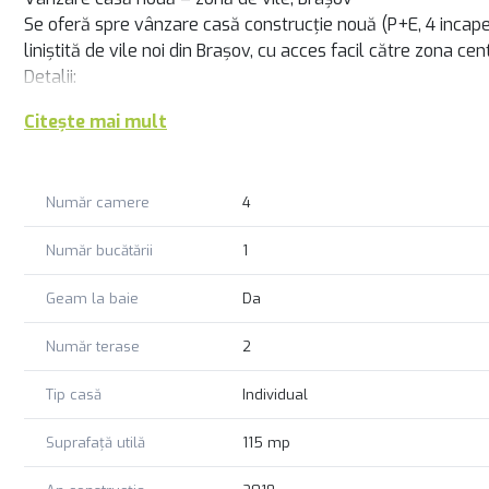
Se oferă spre vânzare casă construcție nouă (P+E, 4 incaperi
liniștită de vile noi din Brașov, cu acces facil către zona cen
Detalii:
- Suprafață construită desfășurată: 134 mp, teren: 253 mp
Citește mai mult
- Compartimentare modernă, eficientă
- Complet mobilată și utilată
- Centrală termică pe gaz
Număr camere
4
- Acces auto în curte
- Grădină mică, cochetă, ideală pentru relaxare
Număr bucătării
1
Imobilul este ideal pentru o familie care caută liniște, confo
Geam la baie
Da
Număr terase
2
Tip casă
Individual
Suprafață utilă
115 mp