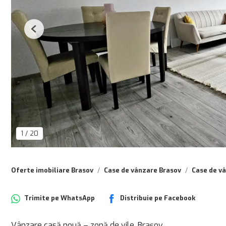
Previous
1
/
20
Oferte imobiliare Brasov
Case de vânzare Brasov
Case de v
Trimite pe
WhatsApp
Distribuie pe
Facebook
Vânzare casă nouă – zonă de vile, Brașov