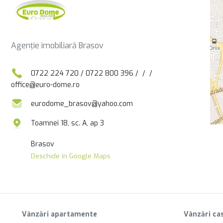
Agenție imobiliară Brasov
0722 224 720
/
0722 800 396
/
/
/
office@euro-dome.ro
eurodome_brasov@yahoo.com
Toamnei 18, sc. A, ap 3
Brasov
Deschide în Google Maps
Vânzări apartamente
Vânzări cas