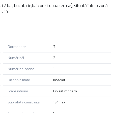
,2 bai, bucatarie,balcon si doua terase), situată într-o zonă
trală.
Dormitoare
3
Număr băi
2
rt și acces rapid către oraș.
Număr balcoane
1
Disponibilitate
Imediat
Stare interior
Finisat modern
Suprafață construită
134 mp