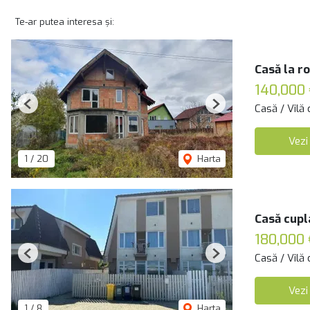
Te-ar putea interesa și:
Casă la r
140,000 
Casă / Vilă
Previous
Next
Vezi
1
/
20
Harta
Casă cupl
180,000 
Casă / Vilă
Previous
Next
Vezi
1
/
8
Harta