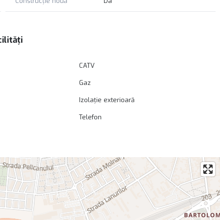
Construcție nouă
Da
ilități
CATV
Gaz
Izolație exterioară
Telefon