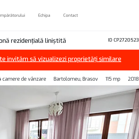
umpărătorului
Echipa
Contact
ă rezidențială liniștită
ID CP2720523
te invităm să vizualizezi proprietăți similare
 4 camere de vânzare
Bartolomeu, Brasov
115 mp
2018