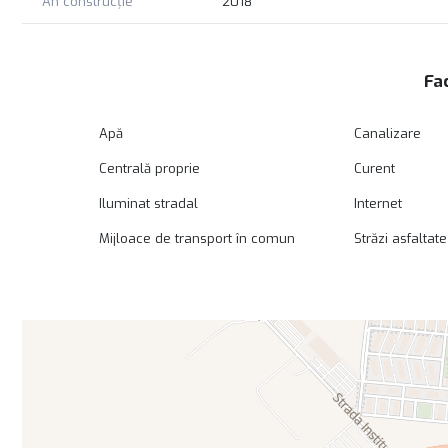
An construcție
2018
Fac
Apă
Canalizare
Centrală proprie
Curent
Iluminat stradal
Internet
Mijloace de transport în comun
Străzi asfaltate