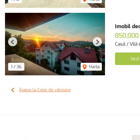
Imobil de
850,000
Casă / Vilă
Previous
Next
Vezi
1
/
36
Harta
Înapoi la Case de vânzare