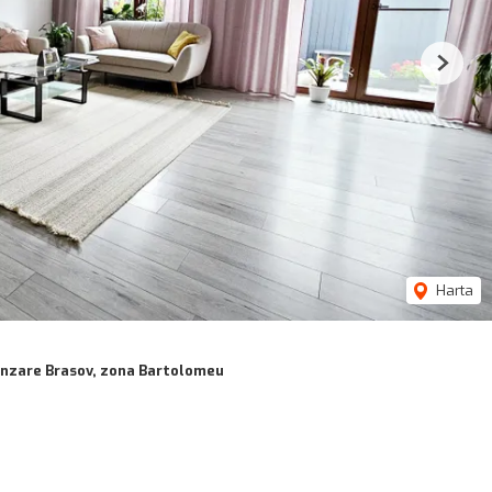
Next
Harta
ânzare Brasov, zona Bartolomeu