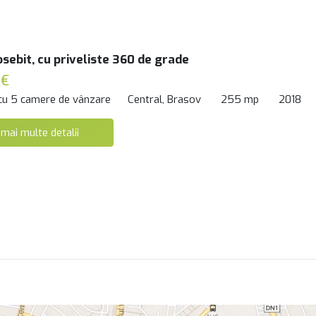
osebit, cu priveliste 360 de grade
 €
 cu 5 camere de vânzare
Central, Brasov
255 mp
2018
 mai multe detalii