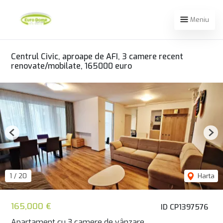
Meniu
Centrul Civic, aproape de AFI, 3 camere recent
renovate/mobilate, 165000 euro
Previous
Nex
1
/
20
Harta
165,000 €
ID CP1397576
Apartament cu 3 camere de vânzare