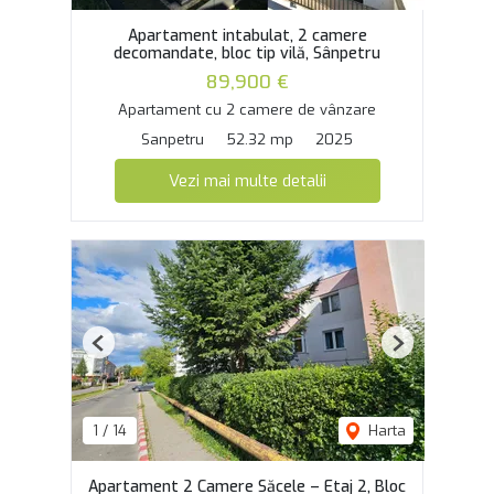
Apartament intabulat, 2 camere
decomandate, bloc tip vilă, Sânpetru
89,900 €
Apartament cu 2 camere de vânzare
Sanpetru
52.32 mp
2025
Vezi mai multe detalii
Previous
Next
1
/
14
Harta
Apartament 2 Camere Săcele – Etaj 2, Bloc