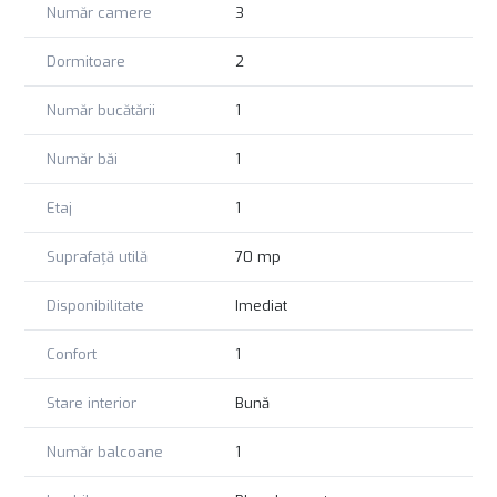
Număr camere
3
Dormitoare
2
Număr bucătării
1
Număr băi
1
Etaj
1
Suprafață utilă
70 mp
Disponibilitate
Imediat
Confort
1
Stare interior
Bună
Număr balcoane
1