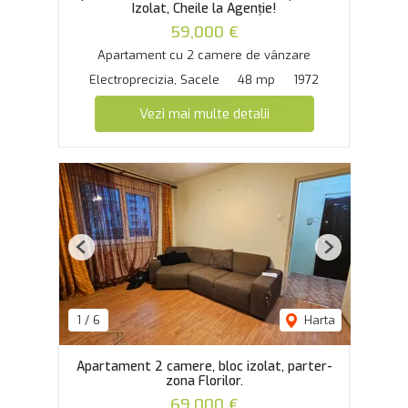
Izolat, Cheile la Agenție!
59,000 €
Apartament cu 2 camere de vânzare
Electroprecizia, Sacele
48 mp
1972
Vezi mai multe detalii
Previous
Next
1
/
6
Harta
Apartament 2 camere, bloc izolat, parter-
zona Florilor.
69,000 €