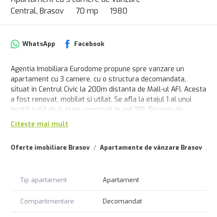
Central, Brasov
70 mp
1980
WhatsApp
Facebook
Agentia Imobiliara Eurodome propune spre vanzare un
apartament cu 3 camere, cu o structura decomandata,
situat in Centrul Civic la 200m distanta de Mall-ul AFI. Acesta
a fost renovat, mobilat si utilat. Se afla la etajul 1 al unui
imobil solid de 4 etaje, construit in anii '80. Dispune de
incalzire cu centrala proprie. Are acces la toate facilitatile
Citește mai mult
necesare unui trai de familie lejer: parcuri, scoli, gradinite,
market-uri, statii ale mijloacelor de transport in comun etc.
Oferte imobiliare Brasov
Apartamente de vânzare Brasov
A
Se vinde la pretul de 165000 euro. Comision agentie
imobiliara-2%.
Tip apartament
Apartament
Compartimentare
Decomandat