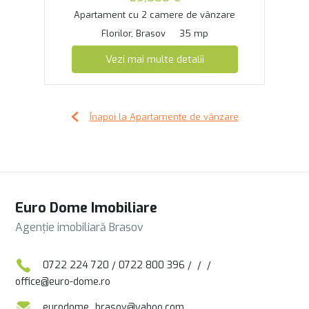
Apartament cu 2 camere de vânzare
Florilor, Brasov
35 mp
Vezi mai multe detalii
Înapoi la Apartamente de vânzare
Euro Dome Imobiliare
Agenție imobiliară Brasov
0722 224 720
/
0722 800 396
/
/
/
office@euro-dome.ro
eurodome_brasov@yahoo.com