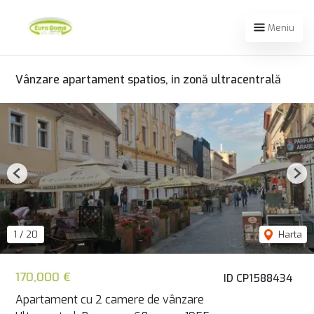
Meniu
Vânzare apartament spatios, in zonă ultracentrală
Previous
Nex
1
/
20
Harta
170,000 €
ID CP1588434
Apartament cu 2 camere de vânzare