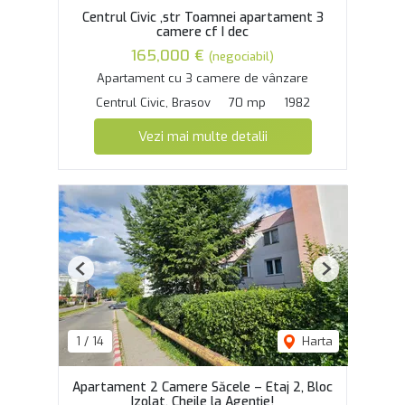
Centrul Civic ,str Toamnei apartament 3
camere cf I dec
165,000 €
(negociabil)
Apartament cu 3 camere de vânzare
Centrul Civic, Brasov
70 mp
1982
Vezi mai multe detalii
Previous
Next
1
/
14
Harta
Apartament 2 Camere Săcele – Etaj 2, Bloc
Izolat, Cheile la Agenție!