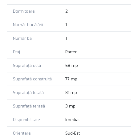
toate informațiile corespund realității, pozele sunt reale,
situația juridică a imobilului a fost verificată, actele sunt
Dormitoare
2
pregătite pentru vânzare.
Număr bucătării
1
Număr băi
1
Etaj
Parter
Suprafață utilă
68 mp
Suprafață construită
77 mp
Suprafață totală
81 mp
Suprafață terasă
3 mp
Disponibilitate
Imediat
Orientare
Sud-Est