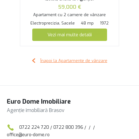
59,000 €
Apartament cu 2 camere de vânzare
Electroprecizia, Sacele
48 mp
1972
Vezi mai multe detalii
Înapoi la Apartamente de vânzare
Euro Dome Imobiliare
Agenție imobiliară Brasov
0722 224 720
/
0722 800 396
/
/
/
office@euro-dome.ro