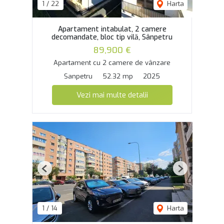
1
/
22
Harta
Apartament intabulat, 2 camere
decomandate, bloc tip vilă, Sânpetru
89,900 €
Apartament cu 2 camere de vânzare
Sanpetru
52.32 mp
2025
Vezi mai multe detalii
Previous
Next
1
/
14
Harta