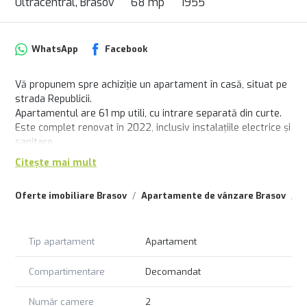
Ultracentral, Brasov
68 mp
1955
WhatsApp
Facebook
Vă propunem spre achiziție un apartament în casă, situat pe
strada Republicii.
Apartamentul are 61 mp utili, cu intrare separată din curte.
Este complet renovat în 2022, inclusiv instalațiile electrice și
sanitare.
La subsol are un beci spațios, înalt, cu suprafața de 35 mp.
Citește mai mult
Din bucătărie pe o scară rabatabilă se poate ajunge în pod,
înalt de aproximativ 60 mp utili, la care nu mai au acces și
Oferte imobiliare Brasov
Apartamente de vânzare Brasov
A
alți colocatari.
Zidurile sunt groase și uscate.
În curte mai au acces cu intrări separate alți 3 colocatari și
Tip apartament
Apartament
deține 21,5 % din părțile de uz comun, respectiv din terenul
de 385 mp.
Compartimentare
Decomandat
Garanția unei tranzacții sigure:
În calitate de Reprezentant al acestui imobil, garantăm că
Număr camere
2