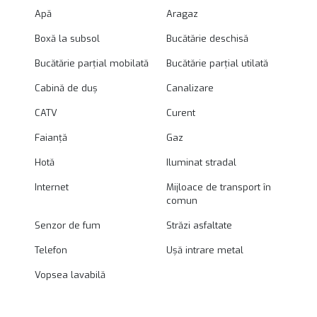
Apă
Aragaz
Boxă la subsol
Bucătărie deschisă
Bucătărie parțial mobilată
Bucătărie parțial utilată
Cabină de duș
Canalizare
CATV
Curent
Faianță
Gaz
Hotă
Iluminat stradal
Internet
Mijloace de transport în
comun
Senzor de fum
Străzi asfaltate
Telefon
Ușă intrare metal
Vopsea lavabilă