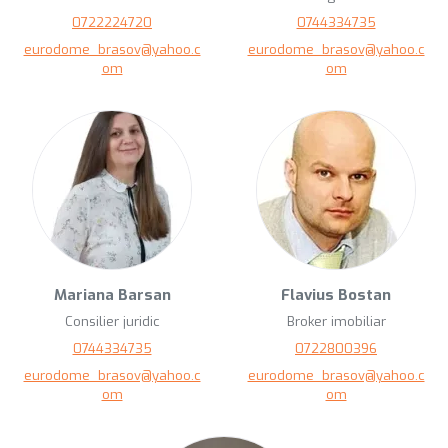
0722224720
0744334735
eurodome_brasov@yahoo.c
eurodome_brasov@yahoo.c
om
om
Mariana Barsan
Flavius Bostan
Consilier juridic
Broker imobiliar
0744334735
0722800396
eurodome_brasov@yahoo.c
eurodome_brasov@yahoo.c
om
om