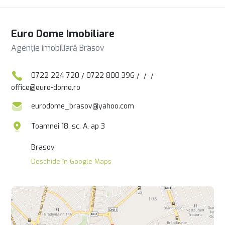
Euro Dome Imobiliare
Agenție imobiliară Brasov
0722 224 720
/
0722 800 396
/
/
/
office@euro-dome.ro
eurodome_brasov@yahoo.com
Toamnei 18, sc. A, ap 3
Brasov
Deschide în Google Maps