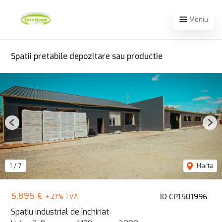
Meniu
Spatii pretabile depozitare sau productie
Previous
Nex
1
/
7
Harta
5,895 €
ID CP1501996
+ 21% TVA
Spațiu industrial de închiriat