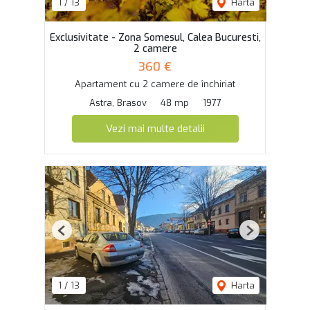
1
/
13
Harta
Exclusivitate - Zona Somesul, Calea Bucuresti,
2 camere
360 €
Apartament cu 2 camere de închiriat
Astra, Brasov
48 mp
1977
Vezi mai multe detalii
Previous
Next
1
/
13
Harta