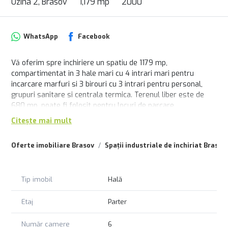
Uzina 2, Brasov
1,179 mp
2000
WhatsApp
Facebook
Vă oferim spre închiriere un spatiu de 1179 mp,
compartimentat in 3 hale mari cu 4 intrari mari pentru
incarcare marfuri si 3 birouri cu 3 intrari pentru personal,
grupuri sanitare si centrala termica. Terenul liber este de
680 mp, poate fi folosit pentru locuri de parcare.
Citește mai mult
Oferte imobiliare Brasov
Spații industriale de închiriat Brasov
Tip imobil
Hală
Etaj
Parter
Număr camere
6