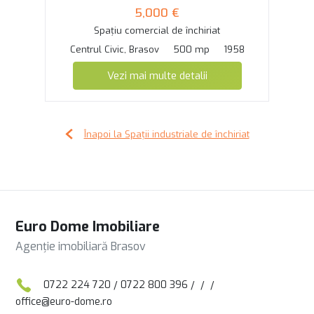
5,000 €
Spațiu comercial de închiriat
Centrul Civic, Brasov
500 mp
1958
Vezi mai multe detalii
Înapoi la Spații industriale de închiriat
Euro Dome Imobiliare
Agenție imobiliară Brasov
0722 224 720
/
0722 800 396
/
/
/
office@euro-dome.ro