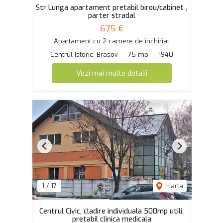
Str Lunga apartament pretabil birou/cabinet ,
parter stradal
675 €
Apartament cu 2 camere de închiriat
Centrul Istoric, Brasov
75 mp
1940
Vezi mai multe detalii
Previous
Next
1
/
17
Harta
Centrul Civic, cladire individuala 500mp utili,
pretabil clinica medicala