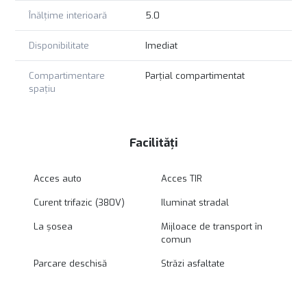
Înălțime interioară
5.0
Disponibilitate
Imediat
Compartimentare
Parțial compartimentat
spațiu
Facilități
Acces auto
Acces TIR
Curent trifazic (380V)
Iluminat stradal
La șosea
Mijloace de transport în
comun
Parcare deschisă
Străzi asfaltate