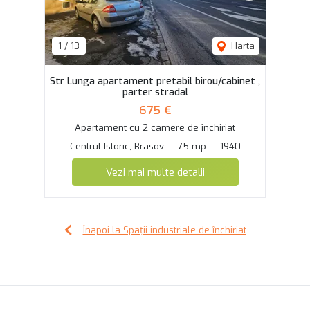
1
/
13
Harta
Str Lunga apartament pretabil birou/cabinet ,
parter stradal
675 €
Apartament cu 2 camere de închiriat
Centrul Istoric, Brasov
75 mp
1940
Vezi mai multe detalii
Înapoi la Spații industriale de închiriat