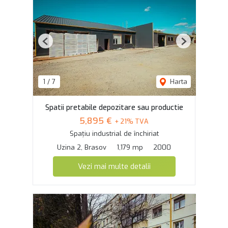
Previous
Next
1
/
7
Harta
Spatii pretabile depozitare sau productie
5,895 €
+ 21% TVA
Spațiu industrial de închiriat
Uzina 2, Brasov
1,179 mp
2000
Vezi mai multe detalii