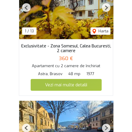
Previous
Next
1
/
13
Harta
Exclusivitate - Zona Somesul, Calea Bucuresti,
2 camere
360 €
Apartament cu 2 camere de închiriat
Astra, Brasov
48 mp
1977
Vezi mai multe detalii
Previous
Next