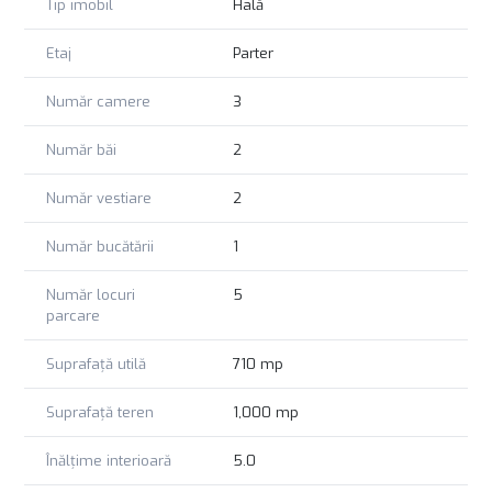
Tip imobil
Hală
Etaj
Parter
Număr camere
3
Număr băi
2
Număr vestiare
2
Număr bucătării
1
Număr locuri
5
parcare
Suprafață utilă
710 mp
Suprafață teren
1,000 mp
Înălțime interioară
5.0