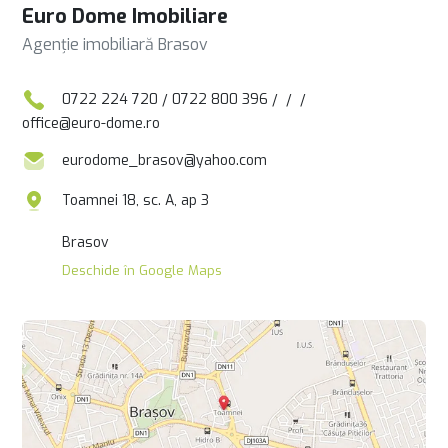
Euro Dome Imobiliare
Agenție imobiliară Brasov
0722 224 720
/
0722 800 396
/
/
/
office@euro-dome.ro
eurodome_brasov@yahoo.com
Toamnei 18, sc. A, ap 3
Brasov
Deschide în Google Maps