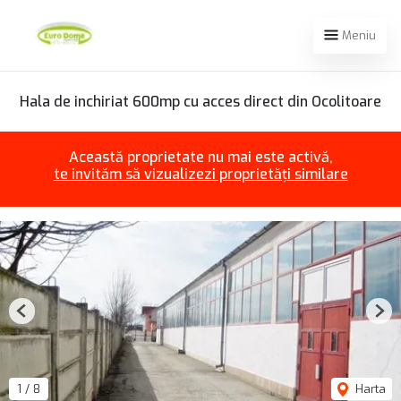
Meniu
Hala de inchiriat 600mp cu acces direct din Ocolitoare
Această proprietate nu mai este activă,
te invităm să vizualizezi proprietăți similare
Previous
Nex
1
/
8
Harta